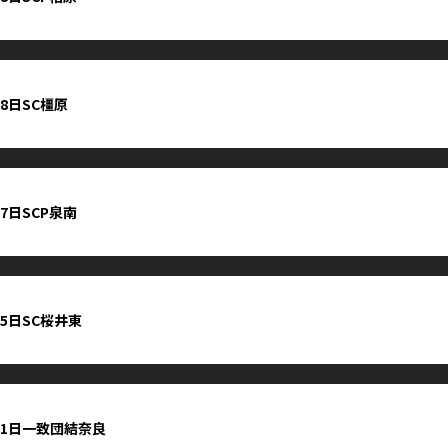
18日SC橿原
17日SCP泉南
15日SC桜井東
11日一致団結奈良