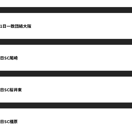
11日一致団結大阪
5日SC尾崎
3日SC桜井東
1日SC橿原