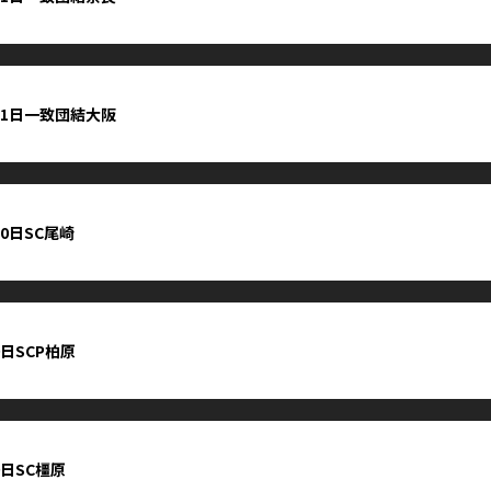
11日一致団結大阪
10日SC尾崎
9日SCP柏原
9日SC橿原