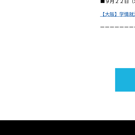
■９月２２日（
【大阪】学情就活
ーーーーーーー