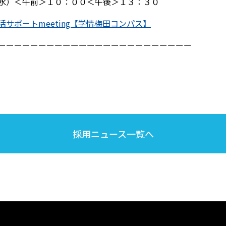
水）＜午前＞１０：００＜午後＞１３：３０
サポートmeeting【学情梅田コンパス】
ーーーーーーーーーーーーーーーーーーーーーーーー
採用ニュース一覧へ