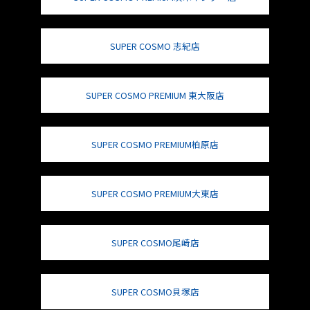
SUPER COSMO 志紀店
SUPER COSMO PREMIUM 東大阪店
SUPER COSMO PREMIUM柏原店
SUPER COSMO PREMIUM大東店
SUPER COSMO尾崎店
SUPER COSMO貝塚店