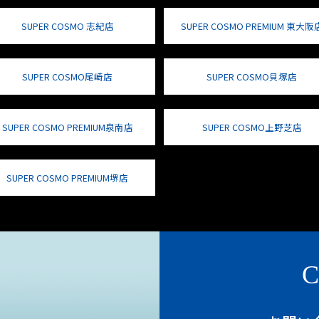
SUPER COSMO 志紀店
SUPER COSMO PREMIUM 東大阪
SUPER COSMO尾崎店
SUPER COSMO貝塚店
SUPER COSMO PREMIUM泉南店
SUPER COSMO上野芝店
SUPER COSMO PREMIUM堺店
C