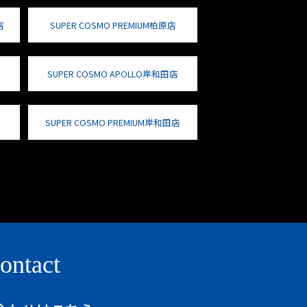
店
SUPER COSMO PREMIUM柏原店
SUPER COSMO APOLLO岸和田店
SUPER COSMO PREMIUM岸和田店
ontact