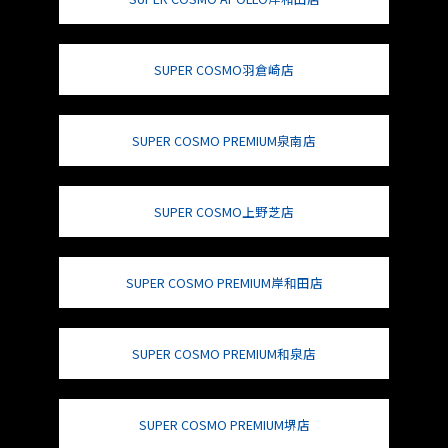
SUPER COSMO羽倉崎店
SUPER COSMO PREMIUM泉南店
SUPER COSMO上野芝店
SUPER COSMO PREMIUM岸和田店
SUPER COSMO PREMIUM和泉店
SUPER COSMO PREMIUM堺店