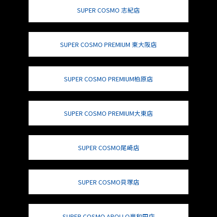
SUPER COSMO 志紀店
SUPER COSMO PREMIUM 東大阪店
SUPER COSMO PREMIUM柏原店
SUPER COSMO PREMIUM大東店
SUPER COSMO尾崎店
SUPER COSMO貝塚店
SUPER COSMO APOLLO岸和田店