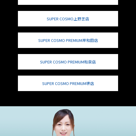
SUPER COSMO上野芝店
SUPER COSMO PREMIUM岸和田店
SUPER COSMO PREMIUM和泉店
SUPER COSMO PREMIUM堺店