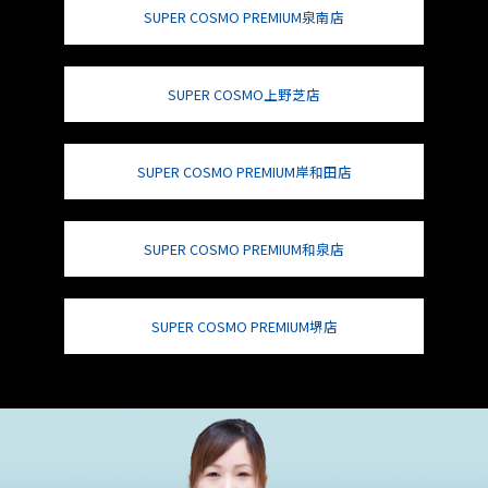
SUPER COSMO PREMIUM泉南店
SUPER COSMO上野芝店
SUPER COSMO PREMIUM岸和田店
SUPER COSMO PREMIUM和泉店
SUPER COSMO PREMIUM堺店