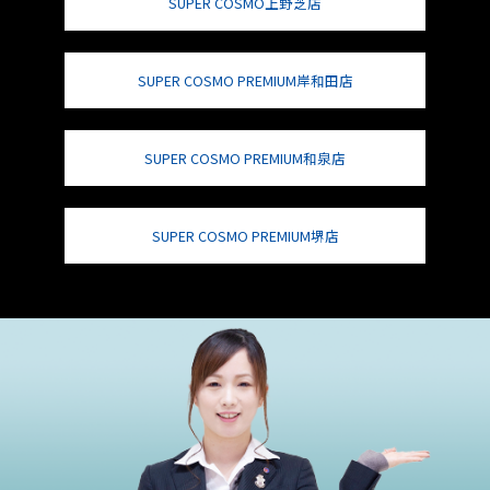
SUPER COSMO上野芝店
SUPER COSMO PREMIUM岸和田店
SUPER COSMO PREMIUM和泉店
SUPER COSMO PREMIUM堺店