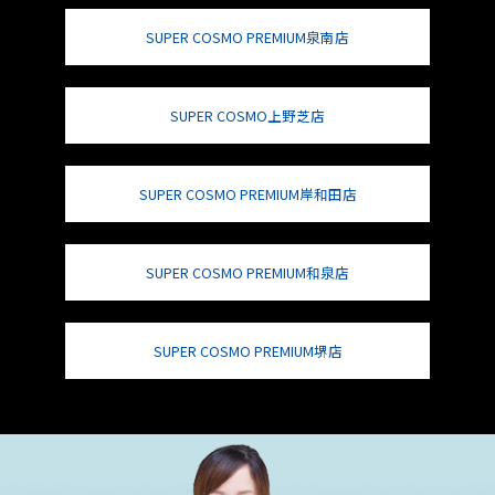
SUPER COSMO PREMIUM泉南店
SUPER COSMO上野芝店
SUPER COSMO PREMIUM岸和田店
SUPER COSMO PREMIUM和泉店
SUPER COSMO PREMIUM堺店