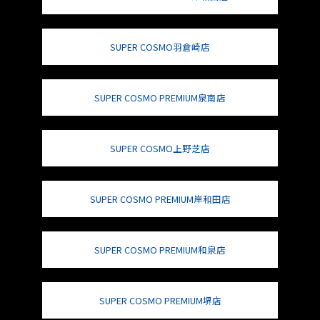
SUPER COSMO羽倉崎店
SUPER COSMO PREMIUM泉南店
SUPER COSMO上野芝店
SUPER COSMO PREMIUM岸和田店
SUPER COSMO PREMIUM和泉店
SUPER COSMO PREMIUM堺店