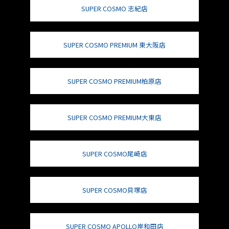
SUPER COSMO 志紀店
SUPER COSMO PREMIUM 東大阪店
SUPER COSMO PREMIUM柏原店
SUPER COSMO PREMIUM大東店
SUPER COSMO尾崎店
SUPER COSMO貝塚店
SUPER COSMO APOLLO岸和田店