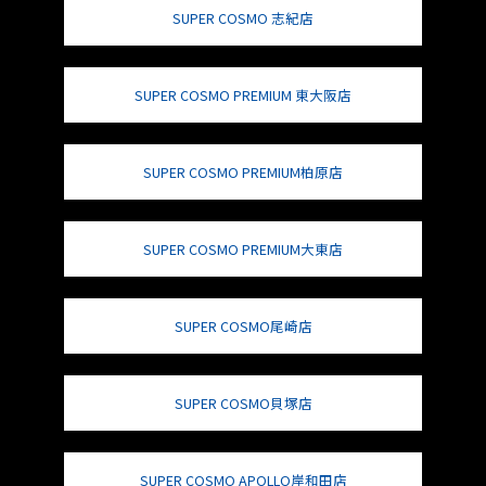
SUPER COSMO 志紀店
SUPER COSMO PREMIUM 東大阪店
SUPER COSMO PREMIUM柏原店
SUPER COSMO PREMIUM大東店
SUPER COSMO尾崎店
SUPER COSMO貝塚店
SUPER COSMO APOLLO岸和田店