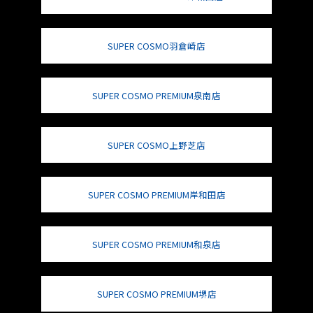
SUPER COSMO羽倉崎店
SUPER COSMO PREMIUM泉南店
SUPER COSMO上野芝店
SUPER COSMO PREMIUM岸和田店
SUPER COSMO PREMIUM和泉店
SUPER COSMO PREMIUM堺店