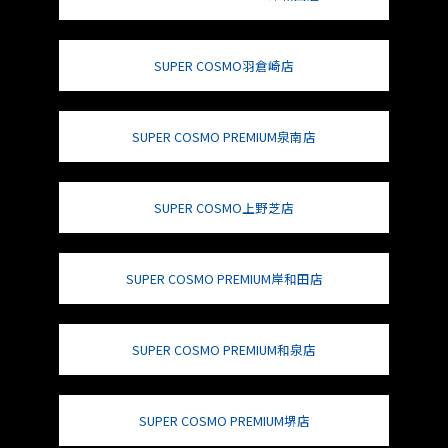
SUPER COSMO羽倉崎店
SUPER COSMO PREMIUM泉南店
SUPER COSMO上野芝店
SUPER COSMO PREMIUM岸和田店
SUPER COSMO PREMIUM和泉店
SUPER COSMO PREMIUM堺店