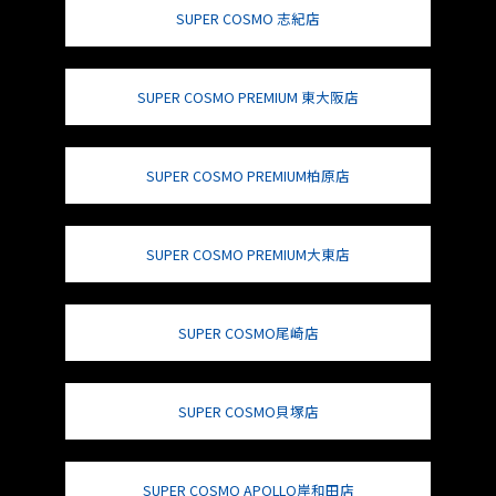
SUPER COSMO 志紀店
SUPER COSMO PREMIUM 東大阪店
SUPER COSMO PREMIUM柏原店
SUPER COSMO PREMIUM大東店
SUPER COSMO尾崎店
SUPER COSMO貝塚店
SUPER COSMO APOLLO岸和田店