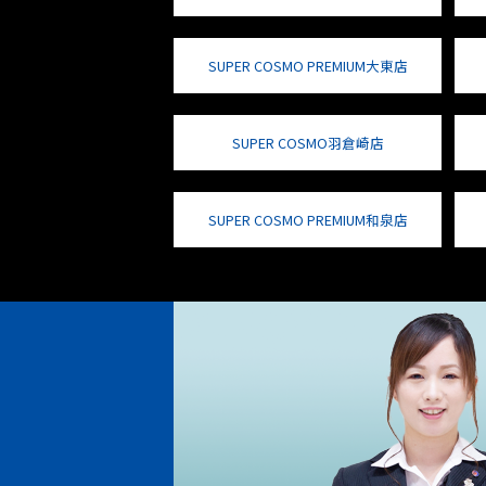
SUPER COSMO PREMIUM大東店
SUPER COSMO羽倉崎店
SUPER COSMO PREMIUM和泉店