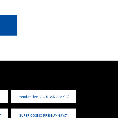
PremiumFive プレミアムファイブ
店
SUPER COSMO PREMIUM柏原店