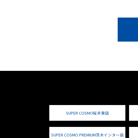
SUPER COSMO桜井東店
SUPER COSMO PREMIUM茨木インター店