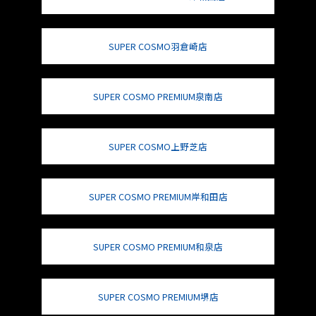
SUPER COSMO羽倉崎店
SUPER COSMO PREMIUM泉南店
SUPER COSMO上野芝店
SUPER COSMO PREMIUM岸和田店
SUPER COSMO PREMIUM和泉店
SUPER COSMO PREMIUM堺店