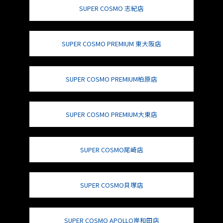
SUPER COSMO 志紀店
SUPER COSMO PREMIUM 東大阪店
SUPER COSMO PREMIUM柏原店
SUPER COSMO PREMIUM大東店
SUPER COSMO尾崎店
SUPER COSMO貝塚店
SUPER COSMO APOLLO岸和田店