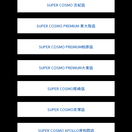
SUPER COSMO 志紀店
SUPER COSMO PREMIUM 東大阪店
SUPER COSMO PREMIUM柏原店
SUPER COSMO PREMIUM大東店
SUPER COSMO尾崎店
SUPER COSMO貝塚店
SUPER COSMO APOLLO岸和田店