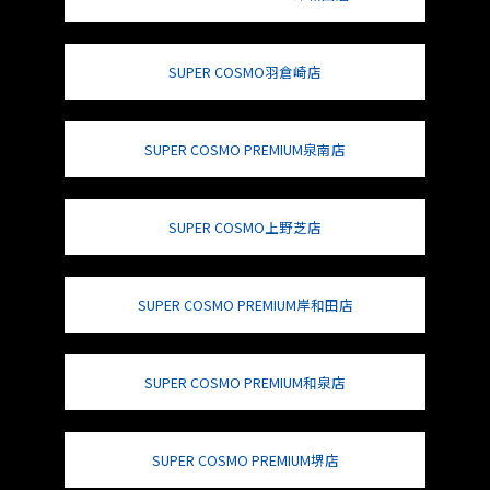
SUPER COSMO羽倉崎店
SUPER COSMO PREMIUM泉南店
SUPER COSMO上野芝店
SUPER COSMO PREMIUM岸和田店
SUPER COSMO PREMIUM和泉店
SUPER COSMO PREMIUM堺店