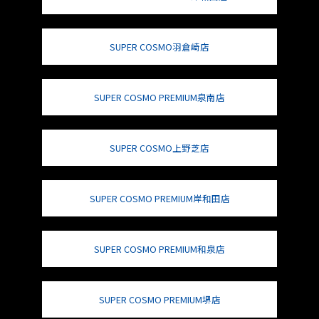
SUPER COSMO羽倉崎店
SUPER COSMO PREMIUM泉南店
SUPER COSMO上野芝店
SUPER COSMO PREMIUM岸和田店
SUPER COSMO PREMIUM和泉店
SUPER COSMO PREMIUM堺店