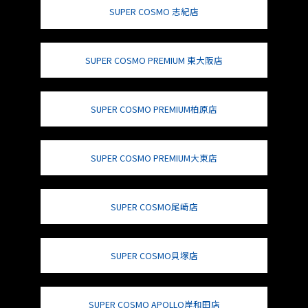
SUPER COSMO 志紀店
SUPER COSMO PREMIUM 東大阪店
SUPER COSMO PREMIUM柏原店
SUPER COSMO PREMIUM大東店
SUPER COSMO尾崎店
SUPER COSMO貝塚店
SUPER COSMO APOLLO岸和田店