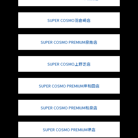
SUPER COSMO羽倉崎店
SUPER COSMO PREMIUM泉南店
SUPER COSMO上野芝店
SUPER COSMO PREMIUM岸和田店
SUPER COSMO PREMIUM和泉店
SUPER COSMO PREMIUM堺店