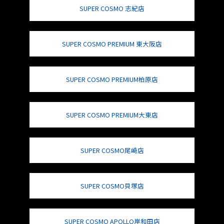
SUPER COSMO 志紀店
SUPER COSMO PREMIUM 東大阪店
SUPER COSMO PREMIUM柏原店
SUPER COSMO PREMIUM大東店
SUPER COSMO尾崎店
SUPER COSMO貝塚店
SUPER COSMO APOLLO岸和田店