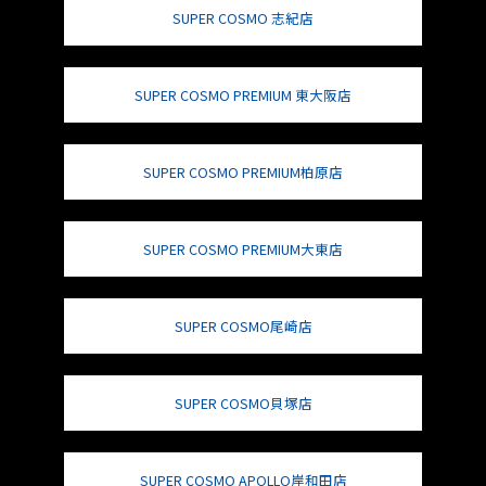
SUPER COSMO 志紀店
SUPER COSMO PREMIUM 東大阪店
SUPER COSMO PREMIUM柏原店
SUPER COSMO PREMIUM大東店
SUPER COSMO尾崎店
SUPER COSMO貝塚店
SUPER COSMO APOLLO岸和田店