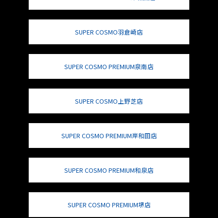
SUPER COSMO羽倉崎店
SUPER COSMO PREMIUM泉南店
SUPER COSMO上野芝店
SUPER COSMO PREMIUM岸和田店
SUPER COSMO PREMIUM和泉店
SUPER COSMO PREMIUM堺店