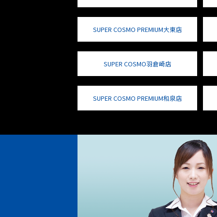
SUPER COSMO PREMIUM大東店
SUPER COSMO羽倉崎店
SUPER COSMO PREMIUM和泉店