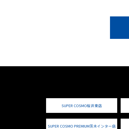
SUPER COSMO桜井東店
SUPER COSMO PREMIUM茨木インター店