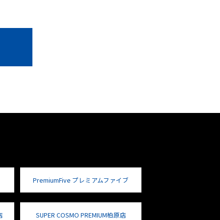
PremiumFive プレミアムファイブ
店
SUPER COSMO PREMIUM柏原店