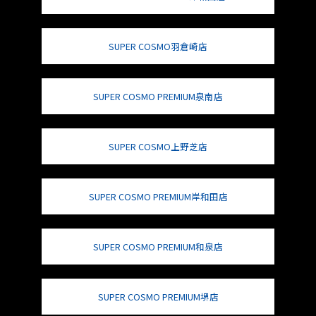
SUPER COSMO羽倉崎店
SUPER COSMO PREMIUM泉南店
SUPER COSMO上野芝店
SUPER COSMO PREMIUM岸和田店
SUPER COSMO PREMIUM和泉店
SUPER COSMO PREMIUM堺店