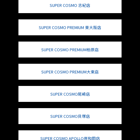
SUPER COSMO 志紀店
SUPER COSMO PREMIUM 東大阪店
SUPER COSMO PREMIUM柏原店
SUPER COSMO PREMIUM大東店
SUPER COSMO尾崎店
SUPER COSMO貝塚店
SUPER COSMO APOLLO岸和田店