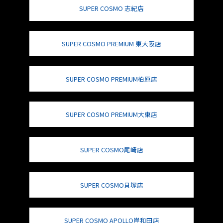
SUPER COSMO 志紀店
SUPER COSMO PREMIUM 東大阪店
SUPER COSMO PREMIUM柏原店
SUPER COSMO PREMIUM大東店
SUPER COSMO尾崎店
SUPER COSMO貝塚店
SUPER COSMO APOLLO岸和田店