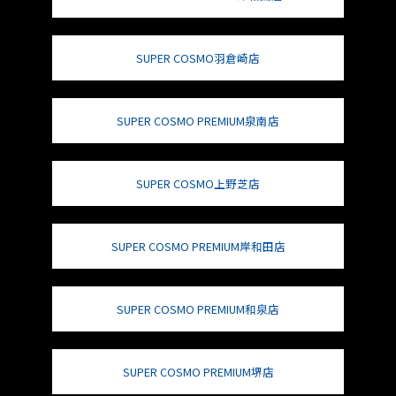
SUPER COSMO羽倉崎店
SUPER COSMO PREMIUM泉南店
SUPER COSMO上野芝店
SUPER COSMO PREMIUM岸和田店
SUPER COSMO PREMIUM和泉店
SUPER COSMO PREMIUM堺店