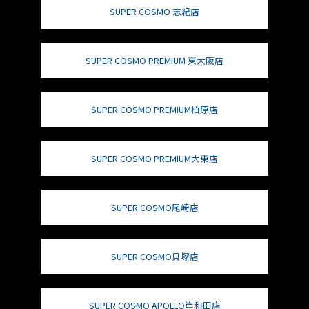
SUPER COSMO 志紀店
SUPER COSMO PREMIUM 東大阪店
SUPER COSMO PREMIUM柏原店
SUPER COSMO PREMIUM大東店
SUPER COSMO尾崎店
SUPER COSMO貝塚店
SUPER COSMO APOLLO岸和田店