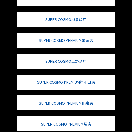
SUPER COSMO羽倉崎店
SUPER COSMO PREMIUM泉南店
SUPER COSMO上野芝店
SUPER COSMO PREMIUM岸和田店
SUPER COSMO PREMIUM和泉店
SUPER COSMO PREMIUM堺店