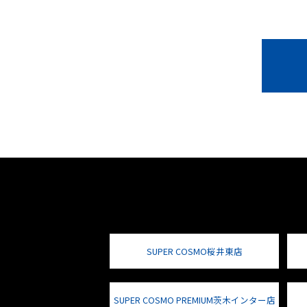
SUPER COSMO桜井東店
SUPER COSMO PREMIUM茨木インター店