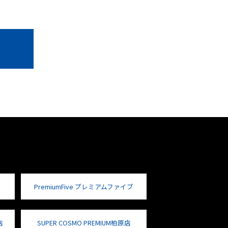
PremiumFive プレミアムファイブ
店
SUPER COSMO PREMIUM柏原店