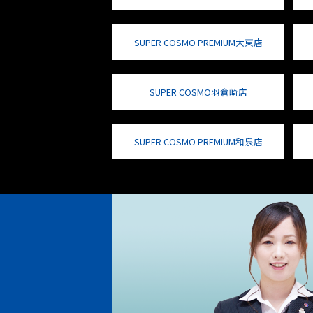
SUPER COSMO PREMIUM大東店
SUPER COSMO羽倉崎店
SUPER COSMO PREMIUM和泉店