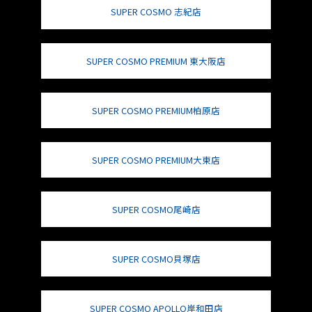
SUPER COSMO 志紀店
SUPER COSMO PREMIUM 東大阪店
SUPER COSMO PREMIUM柏原店
SUPER COSMO PREMIUM大東店
SUPER COSMO尾崎店
SUPER COSMO貝塚店
SUPER COSMO APOLLO岸和田店