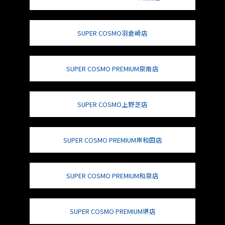
SUPER COSMO羽倉崎店
SUPER COSMO PREMIUM泉南店
SUPER COSMO上野芝店
SUPER COSMO PREMIUM岸和田店
SUPER COSMO PREMIUM和泉店
SUPER COSMO PREMIUM堺店