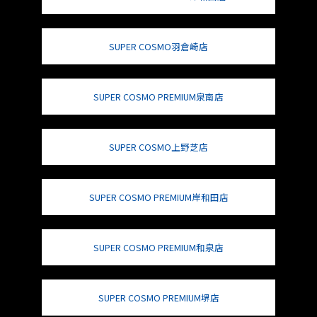
SUPER COSMO羽倉崎店
SUPER COSMO PREMIUM泉南店
SUPER COSMO上野芝店
SUPER COSMO PREMIUM岸和田店
SUPER COSMO PREMIUM和泉店
SUPER COSMO PREMIUM堺店