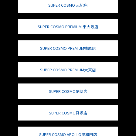
SUPER COSMO 志紀店
SUPER COSMO PREMIUM 東大阪店
SUPER COSMO PREMIUM柏原店
SUPER COSMO PREMIUM大東店
SUPER COSMO尾崎店
SUPER COSMO貝塚店
SUPER COSMO APOLLO岸和田店