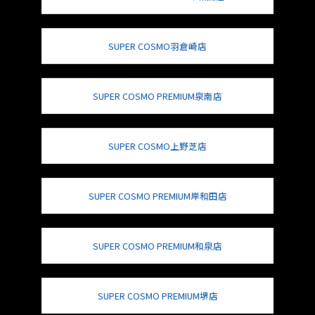
SUPER COSMO羽倉崎店
SUPER COSMO PREMIUM泉南店
SUPER COSMO上野芝店
SUPER COSMO PREMIUM岸和田店
SUPER COSMO PREMIUM和泉店
SUPER COSMO PREMIUM堺店