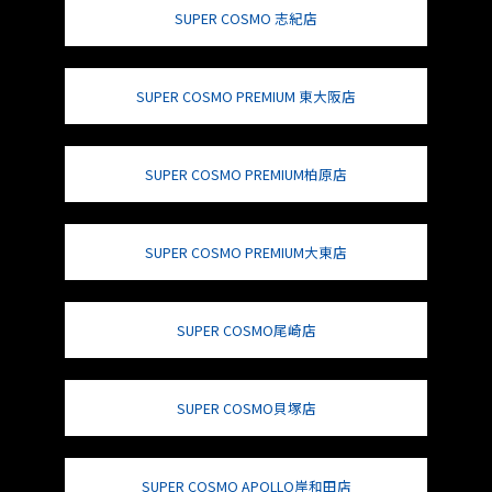
SUPER COSMO 志紀店
SUPER COSMO PREMIUM 東大阪店
SUPER COSMO PREMIUM柏原店
SUPER COSMO PREMIUM大東店
SUPER COSMO尾崎店
SUPER COSMO貝塚店
SUPER COSMO APOLLO岸和田店