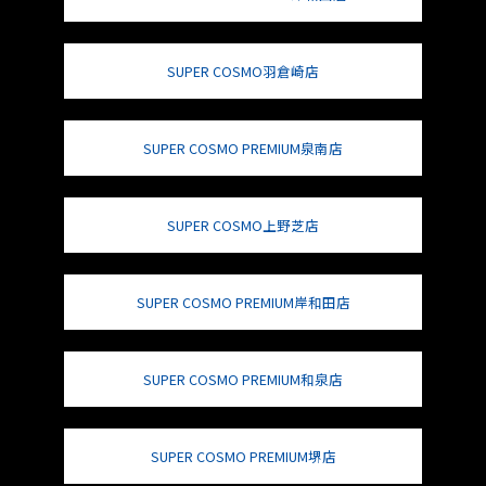
SUPER COSMO羽倉崎店
SUPER COSMO PREMIUM泉南店
SUPER COSMO上野芝店
SUPER COSMO PREMIUM岸和田店
SUPER COSMO PREMIUM和泉店
SUPER COSMO PREMIUM堺店