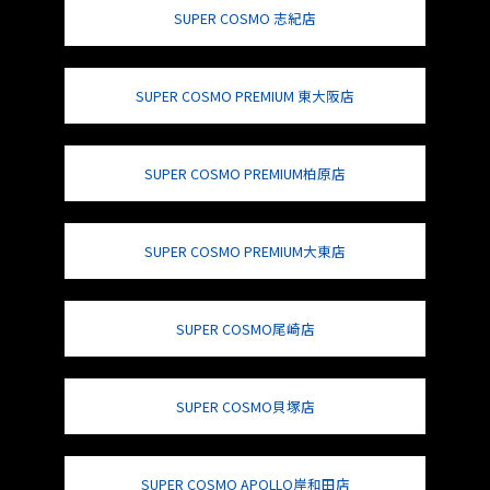
SUPER COSMO 志紀店
SUPER COSMO PREMIUM 東大阪店
SUPER COSMO PREMIUM柏原店
SUPER COSMO PREMIUM大東店
SUPER COSMO尾崎店
SUPER COSMO貝塚店
SUPER COSMO APOLLO岸和田店