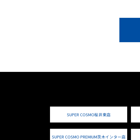
SUPER COSMO桜井東店
SUPER COSMO PREMIUM茨木インター店