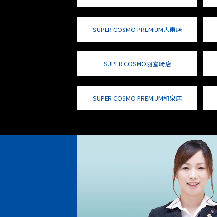
SUPER COSMO PREMIUM大東店
SUPER COSMO羽倉崎店
SUPER COSMO PREMIUM和泉店