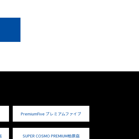
PremiumFive プレミアムファイブ
店
SUPER COSMO PREMIUM柏原店