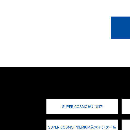
SUPER COSMO桜井東店
SUPER COSMO PREMIUM茨木インター店