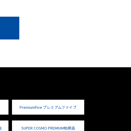
PremiumFive プレミアムファイブ
店
SUPER COSMO PREMIUM柏原店