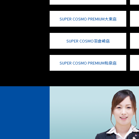
SUPER COSMO PREMIUM大東店
SUPER COSMO羽倉崎店
SUPER COSMO PREMIUM和泉店