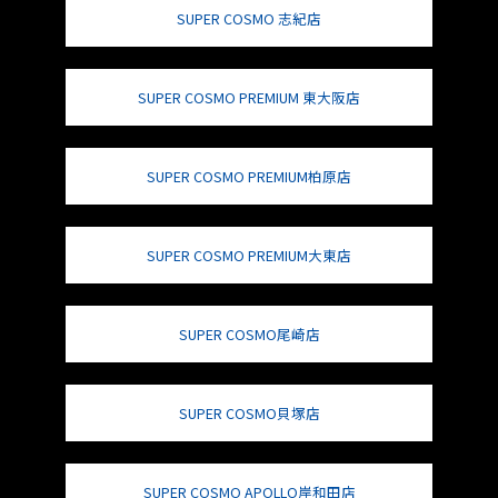
SUPER COSMO 志紀店
SUPER COSMO PREMIUM 東大阪店
SUPER COSMO PREMIUM柏原店
SUPER COSMO PREMIUM大東店
SUPER COSMO尾崎店
SUPER COSMO貝塚店
SUPER COSMO APOLLO岸和田店