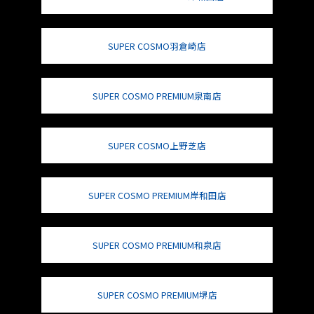
SUPER COSMO羽倉崎店
SUPER COSMO PREMIUM泉南店
SUPER COSMO上野芝店
SUPER COSMO PREMIUM岸和田店
SUPER COSMO PREMIUM和泉店
SUPER COSMO PREMIUM堺店