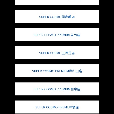
SUPER COSMO羽倉崎店
SUPER COSMO PREMIUM泉南店
SUPER COSMO上野芝店
SUPER COSMO PREMIUM岸和田店
SUPER COSMO PREMIUM和泉店
SUPER COSMO PREMIUM堺店