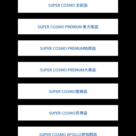
SUPER COSMO 志紀店
SUPER COSMO PREMIUM 東大阪店
SUPER COSMO PREMIUM柏原店
SUPER COSMO PREMIUM大東店
SUPER COSMO尾崎店
SUPER COSMO貝塚店
SUPER COSMO APOLLO岸和田店