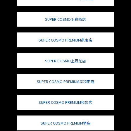
SUPER COSMO羽倉崎店
SUPER COSMO PREMIUM泉南店
SUPER COSMO上野芝店
SUPER COSMO PREMIUM岸和田店
SUPER COSMO PREMIUM和泉店
SUPER COSMO PREMIUM堺店