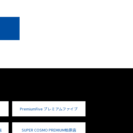
PremiumFive プレミアムファイブ
店
SUPER COSMO PREMIUM柏原店