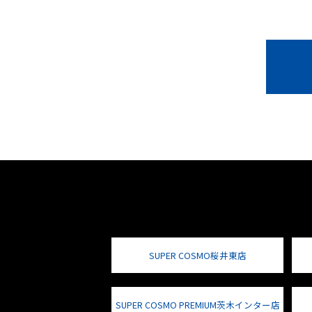
SUPER COSMO桜井東店
SUPER COSMO PREMIUM茨木インター店