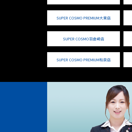
SUPER COSMO PREMIUM大東店
SUPER COSMO羽倉崎店
SUPER COSMO PREMIUM和泉店