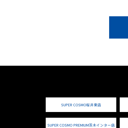
SUPER COSMO桜井東店
SUPER COSMO PREMIUM茨木インター店