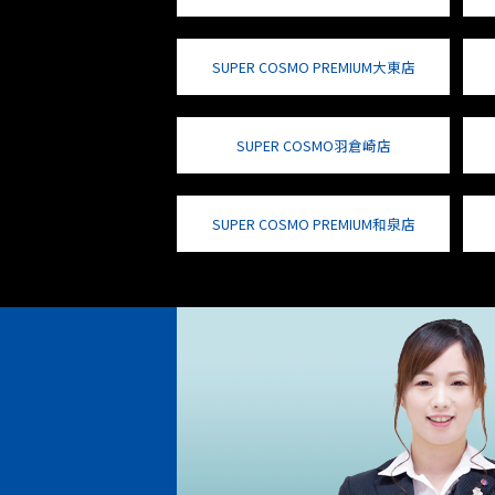
SUPER COSMO PREMIUM大東店
SUPER COSMO羽倉崎店
SUPER COSMO PREMIUM和泉店