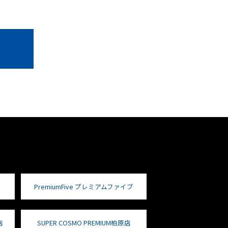
PremiumFive プレミアムファイブ
店
SUPER COSMO PREMIUM柏原店