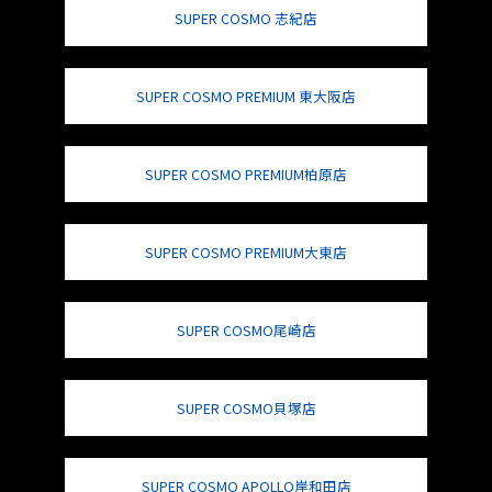
SUPER COSMO 志紀店
SUPER COSMO PREMIUM 東大阪店
SUPER COSMO PREMIUM柏原店
SUPER COSMO PREMIUM大東店
SUPER COSMO尾崎店
SUPER COSMO貝塚店
SUPER COSMO APOLLO岸和田店