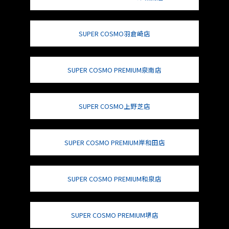
SUPER COSMO羽倉崎店
SUPER COSMO PREMIUM泉南店
SUPER COSMO上野芝店
SUPER COSMO PREMIUM岸和田店
SUPER COSMO PREMIUM和泉店
SUPER COSMO PREMIUM堺店