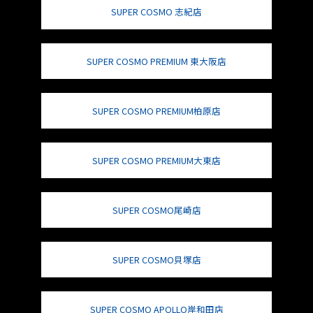
SUPER COSMO 志紀店
SUPER COSMO PREMIUM 東大阪店
SUPER COSMO PREMIUM柏原店
SUPER COSMO PREMIUM大東店
SUPER COSMO尾崎店
SUPER COSMO貝塚店
SUPER COSMO APOLLO岸和田店