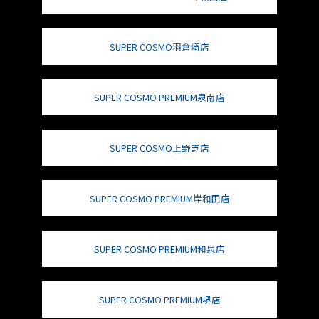
SUPER COSMO羽倉崎店
SUPER COSMO PREMIUM泉南店
SUPER COSMO上野芝店
SUPER COSMO PREMIUM岸和田店
SUPER COSMO PREMIUM和泉店
SUPER COSMO PREMIUM堺店