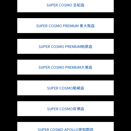
SUPER COSMO 志紀店
SUPER COSMO PREMIUM 東大阪店
SUPER COSMO PREMIUM柏原店
SUPER COSMO PREMIUM大東店
SUPER COSMO尾崎店
SUPER COSMO貝塚店
SUPER COSMO APOLLO岸和田店