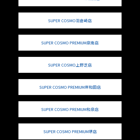
SUPER COSMO羽倉崎店
SUPER COSMO PREMIUM泉南店
SUPER COSMO上野芝店
SUPER COSMO PREMIUM岸和田店
SUPER COSMO PREMIUM和泉店
SUPER COSMO PREMIUM堺店