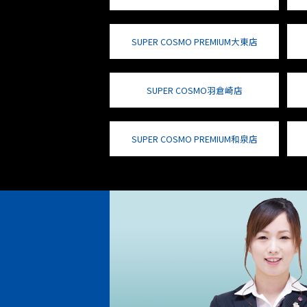
SUPER COSMO PREMIUM大東店
SUPER COSMO羽倉崎店
SUPER COSMO PREMIUM和泉店