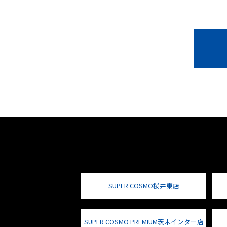
SUPER COSMO桜井東店
SUPER COSMO PREMIUM茨木インター店