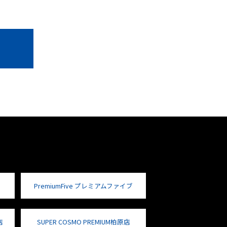
PremiumFive プレミアムファイブ
店
SUPER COSMO PREMIUM柏原店