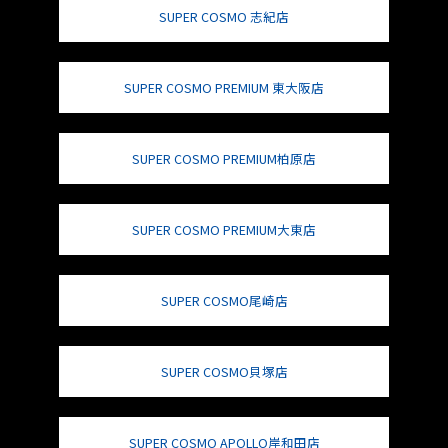
SUPER COSMO 志紀店
SUPER COSMO PREMIUM 東大阪店
SUPER COSMO PREMIUM柏原店
SUPER COSMO PREMIUM大東店
SUPER COSMO尾崎店
SUPER COSMO貝塚店
SUPER COSMO APOLLO岸和田店