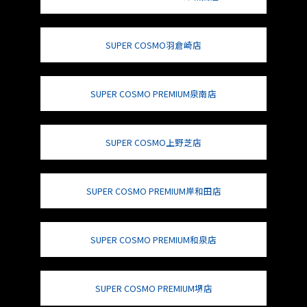
SUPER COSMO羽倉崎店
SUPER COSMO PREMIUM泉南店
SUPER COSMO上野芝店
SUPER COSMO PREMIUM岸和田店
SUPER COSMO PREMIUM和泉店
SUPER COSMO PREMIUM堺店