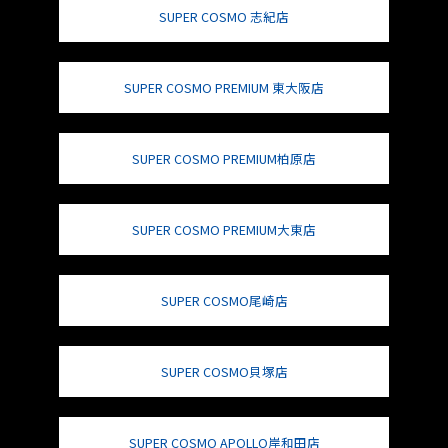
SUPER COSMO 志紀店
SUPER COSMO PREMIUM 東大阪店
SUPER COSMO PREMIUM柏原店
SUPER COSMO PREMIUM大東店
SUPER COSMO尾崎店
SUPER COSMO貝塚店
SUPER COSMO APOLLO岸和田店