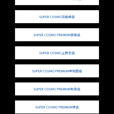
SUPER COSMO羽倉崎店
SUPER COSMO PREMIUM泉南店
SUPER COSMO上野芝店
SUPER COSMO PREMIUM岸和田店
SUPER COSMO PREMIUM和泉店
SUPER COSMO PREMIUM堺店