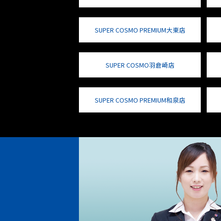
SUPER COSMO PREMIUM大東店
SUPER COSMO羽倉崎店
SUPER COSMO PREMIUM和泉店