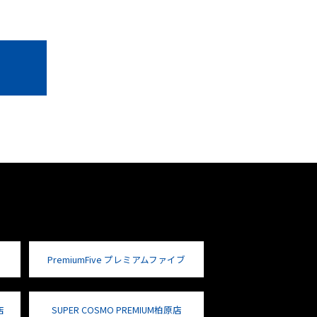
PremiumFive プレミアムファイブ
店
SUPER COSMO PREMIUM柏原店