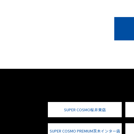
SUPER COSMO桜井東店
SUPER COSMO PREMIUM茨木インター店