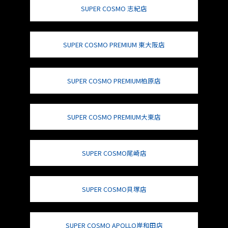
SUPER COSMO 志紀店
SUPER COSMO PREMIUM 東大阪店
SUPER COSMO PREMIUM柏原店
SUPER COSMO PREMIUM大東店
SUPER COSMO尾崎店
SUPER COSMO貝塚店
SUPER COSMO APOLLO岸和田店