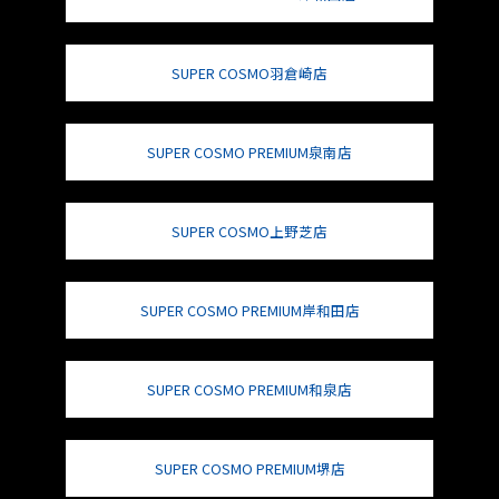
SUPER COSMO羽倉崎店
SUPER COSMO PREMIUM泉南店
SUPER COSMO上野芝店
SUPER COSMO PREMIUM岸和田店
SUPER COSMO PREMIUM和泉店
SUPER COSMO PREMIUM堺店