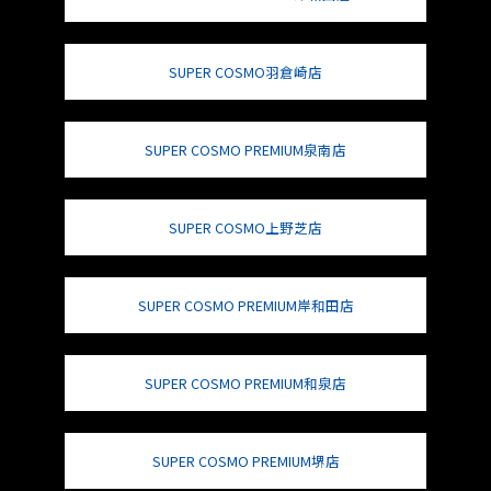
SUPER COSMO羽倉崎店
SUPER COSMO PREMIUM泉南店
SUPER COSMO上野芝店
SUPER COSMO PREMIUM岸和田店
SUPER COSMO PREMIUM和泉店
SUPER COSMO PREMIUM堺店