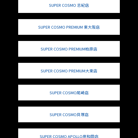
SUPER COSMO 志紀店
SUPER COSMO PREMIUM 東大阪店
SUPER COSMO PREMIUM柏原店
SUPER COSMO PREMIUM大東店
SUPER COSMO尾崎店
SUPER COSMO貝塚店
SUPER COSMO APOLLO岸和田店