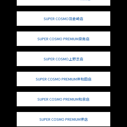
SUPER COSMO羽倉崎店
SUPER COSMO PREMIUM泉南店
SUPER COSMO上野芝店
SUPER COSMO PREMIUM岸和田店
SUPER COSMO PREMIUM和泉店
SUPER COSMO PREMIUM堺店