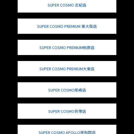
SUPER COSMO 志紀店
SUPER COSMO PREMIUM 東大阪店
SUPER COSMO PREMIUM柏原店
SUPER COSMO PREMIUM大東店
SUPER COSMO尾崎店
SUPER COSMO貝塚店
SUPER COSMO APOLLO岸和田店