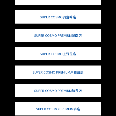
SUPER COSMO羽倉崎店
SUPER COSMO PREMIUM泉南店
SUPER COSMO上野芝店
SUPER COSMO PREMIUM岸和田店
SUPER COSMO PREMIUM和泉店
SUPER COSMO PREMIUM堺店