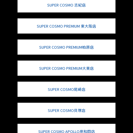
SUPER COSMO 志紀店
SUPER COSMO PREMIUM 東大阪店
SUPER COSMO PREMIUM柏原店
SUPER COSMO PREMIUM大東店
SUPER COSMO尾崎店
SUPER COSMO貝塚店
SUPER COSMO APOLLO岸和田店