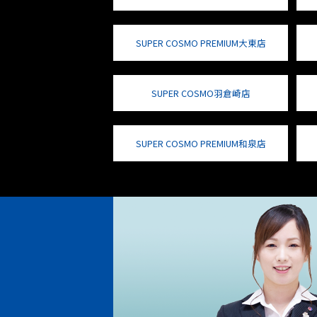
SUPER COSMO PREMIUM大東店
SUPER COSMO羽倉崎店
SUPER COSMO PREMIUM和泉店