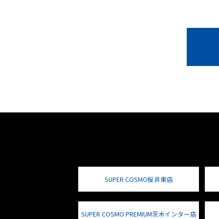
SUPER COSMO桜井東店
SUPER COSMO PREMIUM茨木インター店