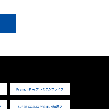
PremiumFive プレミアムファイブ
店
SUPER COSMO PREMIUM柏原店