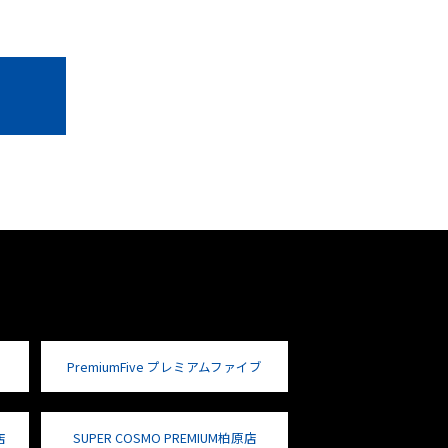
PremiumFive プレミアムファイブ
店
SUPER COSMO PREMIUM柏原店