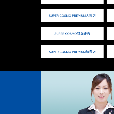
SUPER COSMO PREMIUM大東店
SUPER COSMO羽倉崎店
SUPER COSMO PREMIUM和泉店