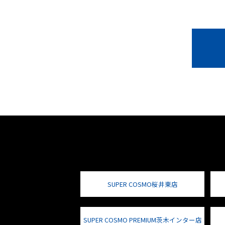
SUPER COSMO桜井東店
SUPER COSMO PREMIUM茨木インター店