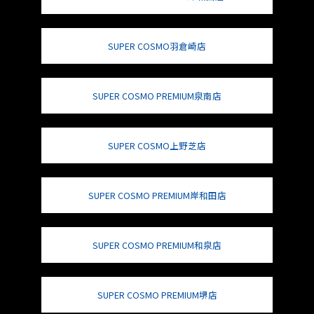
SUPER COSMO羽倉崎店
SUPER COSMO PREMIUM泉南店
SUPER COSMO上野芝店
SUPER COSMO PREMIUM岸和田店
SUPER COSMO PREMIUM和泉店
SUPER COSMO PREMIUM堺店