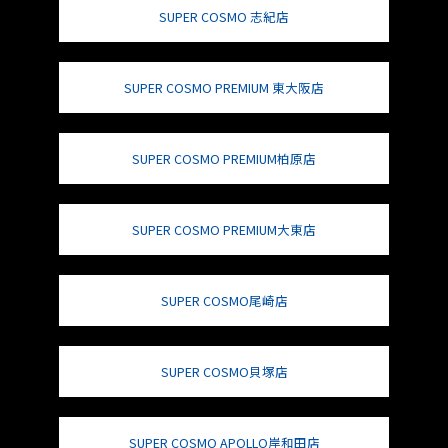
SUPER COSMO 志紀店
SUPER COSMO PREMIUM 東大阪店
SUPER COSMO PREMIUM柏原店
SUPER COSMO PREMIUM大東店
SUPER COSMO尾崎店
SUPER COSMO貝塚店
SUPER COSMO APOLLO岸和田店