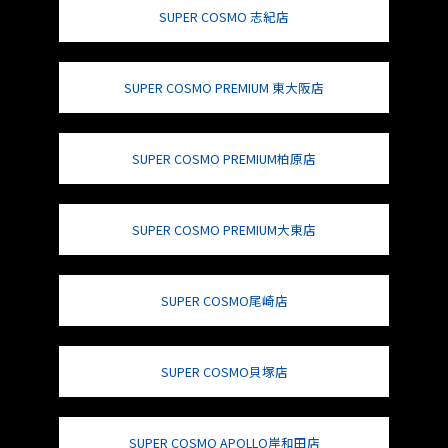
SUPER COSMO 志紀店
SUPER COSMO PREMIUM 東大阪店
SUPER COSMO PREMIUM柏原店
SUPER COSMO PREMIUM大東店
SUPER COSMO尾崎店
SUPER COSMO貝塚店
SUPER COSMO APOLLO岸和田店