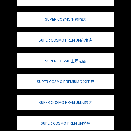
SUPER COSMO羽倉崎店
SUPER COSMO PREMIUM泉南店
SUPER COSMO上野芝店
SUPER COSMO PREMIUM岸和田店
SUPER COSMO PREMIUM和泉店
SUPER COSMO PREMIUM堺店